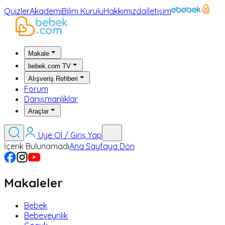
Quizler
Akademi
Bilim Kurulu
Hakkımızda
İletişim
Makale
bebek.com TV
Alışveriş Rehberi
Forum
Danışmanlıklar
Araçlar
Üye Ol / Giriş Yap
İçerik Bulunamadı
Ana Sayfaya Dön
Makaleler
Bebek
Bebeveynlik