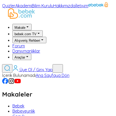
Quizler
Akademi
Bilim Kurulu
Hakkımızda
İletişim
Makale
bebek.com TV
Alışveriş Rehberi
Forum
Danışmanlıklar
Araçlar
Üye Ol / Giriş Yap
İçerik Bulunamadı
Ana Sayfaya Dön
Makaleler
Bebek
Bebeveynlik