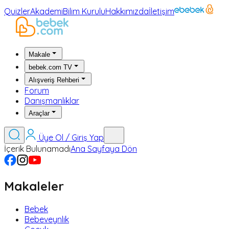
Quizler
Akademi
Bilim Kurulu
Hakkımızda
İletişim
Makale
bebek.com TV
Alışveriş Rehberi
Forum
Danışmanlıklar
Araçlar
Üye Ol / Giriş Yap
İçerik Bulunamadı
Ana Sayfaya Dön
Makaleler
Bebek
Bebeveynlik