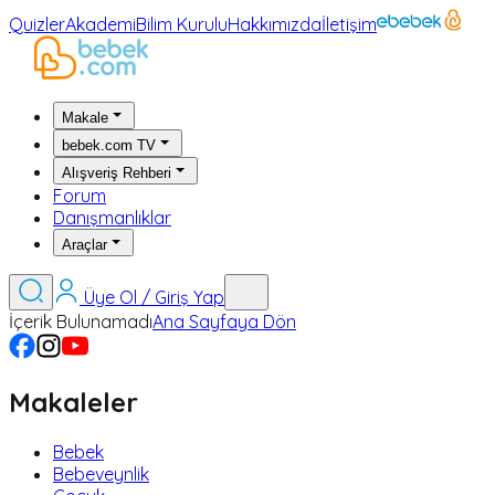
Quizler
Akademi
Bilim Kurulu
Hakkımızda
İletişim
Makale
bebek.com TV
Alışveriş Rehberi
Forum
Danışmanlıklar
Araçlar
Üye Ol / Giriş Yap
İçerik Bulunamadı
Ana Sayfaya Dön
Makaleler
Bebek
Bebeveynlik