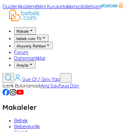
Quizler
Akademi
Bilim Kurulu
Hakkımızda
İletişim
Makale
bebek.com TV
Alışveriş Rehberi
Forum
Danışmanlıklar
Araçlar
Üye Ol / Giriş Yap
İçerik Bulunamadı
Ana Sayfaya Dön
Makaleler
Bebek
Bebeveynlik