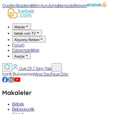
Quizler
Akademi
Bilim Kurulu
Hakkımızda
İletişim
Makale
bebek.com TV
Alışveriş Rehberi
Forum
Danışmanlıklar
Araçlar
Üye Ol / Giriş Yap
İçerik Bulunamadı
Ana Sayfaya Dön
Makaleler
Bebek
Bebeveynlik