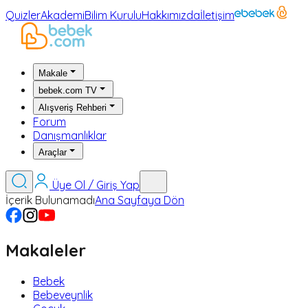
Quizler
Akademi
Bilim Kurulu
Hakkımızda
İletişim
Makale
bebek.com TV
Alışveriş Rehberi
Forum
Danışmanlıklar
Araçlar
Üye Ol / Giriş Yap
İçerik Bulunamadı
Ana Sayfaya Dön
Makaleler
Bebek
Bebeveynlik