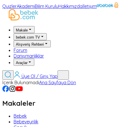
Quizler
Akademi
Bilim Kurulu
Hakkımızda
İletişim
Makale
bebek.com TV
Alışveriş Rehberi
Forum
Danışmanlıklar
Araçlar
Üye Ol / Giriş Yap
İçerik Bulunamadı
Ana Sayfaya Dön
Makaleler
Bebek
Bebeveynlik