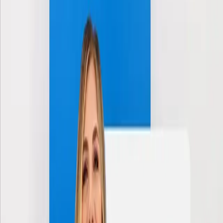
Bebek Ninnisi Okay
07 Haziran 2026
0
0
Okay, isme özel bestelenmiş bu ninni senin için! Ninnimizin
sözlerini iyi dinle ve ninni şarkılarıyla hemen mis gibi bir
uykuya dal olur mu? Çünkü bu ninniler, zor uyuyan
bebekleri çabuk uyutan ninniler… :) Bu ninniler,
pedagogların önerdiği sevgi dolu ninniler. Oğulcan, bu
ninnileri dinleyerek uyuyacak, birbirinden güzel rüyalar
görecek… Uyuyacak da büyüyecek :) İyi uykular... Tatlı
rüyalar … Yarın güzel bir gün olsun … İyice dinlen, oyun için
enerji topla olur mu? Ninnilerle biter mi? Bitmez!
Videolarımızdan ilk sizin haberiniz olsun isterseniz:
http://bbk.im/aboneyim Çok eğlenceli çizgi film serimiz Tik
ve Tak’ı hemen izlemek için: http://bbk.im/tik_ve_tak Bizi
Instagram sayfamızdan takip etmek için: / ebebek İsimli
bebek ninnilerini beğendiyseniz videomuzu beğenmeyi ve
yorum yapmayı unutmazsınız değil mi?