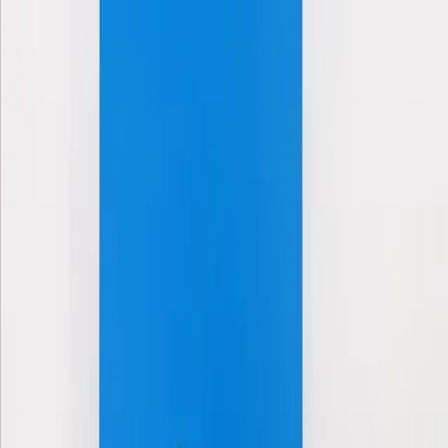
Quizler
Akademi
Bilim Kurulu
Hakkımızda
İletişim
Makale
bebek.com TV
Alışveriş Rehberi
Forum
Danışmanlıklar
Araçlar
Üye Ol / Giriş Yap