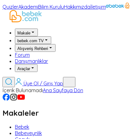
Quizler
Akademi
Bilim Kurulu
Hakkımızda
İletişim
Makale
bebek.com TV
Alışveriş Rehberi
Forum
Danışmanlıklar
Araçlar
Üye Ol / Giriş Yap
İçerik Bulunamadı
Ana Sayfaya Dön
Makaleler
Bebek
Bebeveynlik