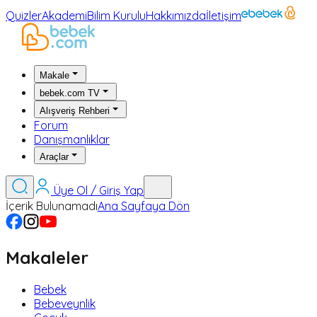
Quizler
Akademi
Bilim Kurulu
Hakkımızda
İletişim
Makale
bebek.com TV
Alışveriş Rehberi
Forum
Danışmanlıklar
Araçlar
Üye Ol / Giriş Yap
İçerik Bulunamadı
Ana Sayfaya Dön
Makaleler
Bebek
Bebeveynlik