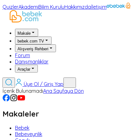
Quizler
Akademi
Bilim Kurulu
Hakkımızda
İletişim
Makale
bebek.com TV
Alışveriş Rehberi
Forum
Danışmanlıklar
Araçlar
Üye Ol / Giriş Yap
İçerik Bulunamadı
Ana Sayfaya Dön
Makaleler
Bebek
Bebeveynlik