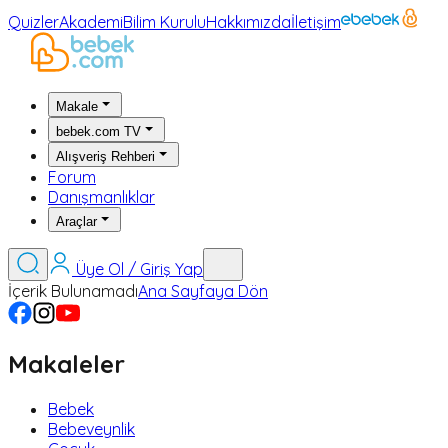
Quizler
Akademi
Bilim Kurulu
Hakkımızda
İletişim
Makale
bebek.com TV
Alışveriş Rehberi
Forum
Danışmanlıklar
Araçlar
Üye Ol / Giriş Yap
İçerik Bulunamadı
Ana Sayfaya Dön
Makaleler
Bebek
Bebeveynlik