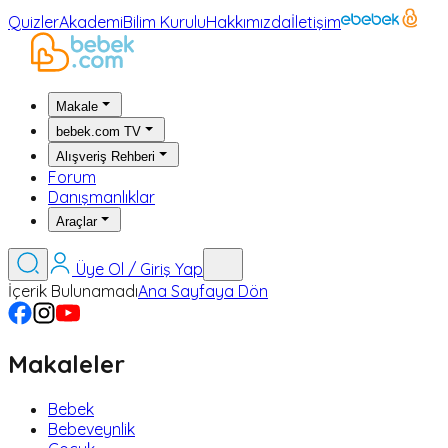
Quizler
Akademi
Bilim Kurulu
Hakkımızda
İletişim
Makale
bebek.com TV
Alışveriş Rehberi
Forum
Danışmanlıklar
Araçlar
Üye Ol / Giriş Yap
İçerik Bulunamadı
Ana Sayfaya Dön
Makaleler
Bebek
Bebeveynlik