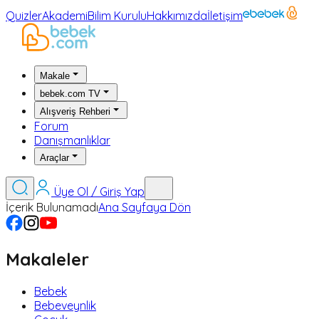
Quizler
Akademi
Bilim Kurulu
Hakkımızda
İletişim
Makale
bebek.com TV
Alışveriş Rehberi
Forum
Danışmanlıklar
Araçlar
Üye Ol / Giriş Yap
İçerik Bulunamadı
Ana Sayfaya Dön
Makaleler
Bebek
Bebeveynlik