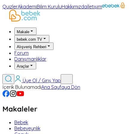
Quizler
Akademi
Bilim Kurulu
Hakkımızda
İletişim
Makale
bebek.com TV
Alışveriş Rehberi
Forum
Danışmanlıklar
Araçlar
Üye Ol / Giriş Yap
İçerik Bulunamadı
Ana Sayfaya Dön
Makaleler
Bebek
Bebeveynlik