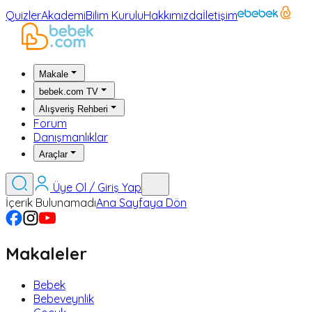
Quizler
Akademi
Bilim Kurulu
Hakkımızda
İletişim
Makale
bebek.com TV
Alışveriş Rehberi
Forum
Danışmanlıklar
Araçlar
Üye Ol / Giriş Yap
İçerik Bulunamadı
Ana Sayfaya Dön
Makaleler
Bebek
Bebeveynlik