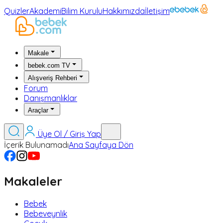
Quizler
Akademi
Bilim Kurulu
Hakkımızda
İletişim
Makale
bebek.com TV
Alışveriş Rehberi
Forum
Danışmanlıklar
Araçlar
Üye Ol / Giriş Yap
İçerik Bulunamadı
Ana Sayfaya Dön
Makaleler
Bebek
Bebeveynlik