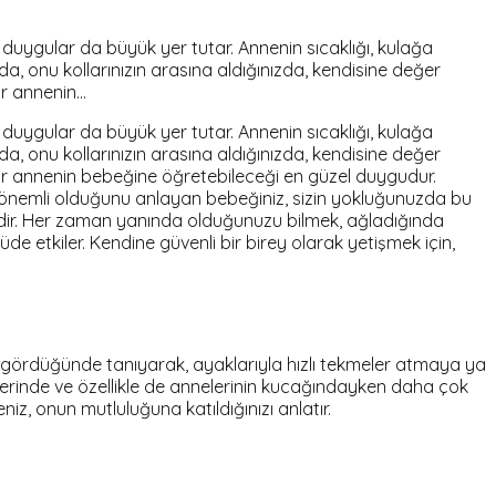
 duygular da büyük yer tutar. Annenin sıcaklığı, kulağa
da, onu kollarınızın arasına aldığınızda, kendisine değer
bir annenin…
 duygular da büyük yer tutar. Annenin sıcaklığı, kulağa
da, onu kollarınızın arasına aldığınızda, kendisine değer
i bir annenin bebeğine öğretebileceği en güzel duygudur.
n önemli olduğunu anlayan bebeğiniz, sizin yokluğunuzda bu
ndir. Her zaman yanında olduğunuzu bilmek, ağladığında
e etkiler. Kendine güvenli bir birey olarak yetişmek için,
i gördüğünde tanıyarak, ayaklarıyla hızlı tekmeler atmaya ya
tiklerinde ve özellikle de annelerinin kucağındayken daha çok
iz, onun mutluluğuna katıldığınızı anlatır.