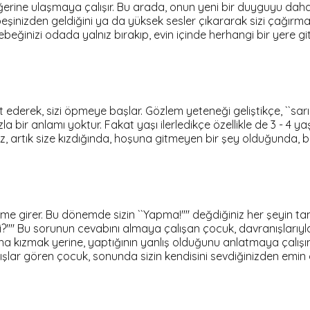
iğerine ulaşmaya çalışır. Bu arada, onun yeni bir duyguyu dah
şinizden geldiğini ya da yüksek sesler çıkararak sizi çağırma
inizi odada yalnız bırakıp, evin içinde herhangi bir yere gittiğ
it ederek, sizi öpmeye başlar. Gözlem yeteneği geliştikçe, ``s
a bir anlamı yoktur. Fakat yaşı ilerledikçe özellikle de 3 - 4 ya
iniz, artık size kızdığında, hoşuna gitmeyen bir şey olduğunda,
eme girer. Bu dönemde sizin ``Yapma!'''' değdiğiniz her şeyin 
'''' Bu sorunun cevabını almaya çalışan çocuk, davranışlarıyla
 ona kızmak yerine, yaptığının yanlış olduğunu anlatmaya çalışı
ışlar gören çocuk, sonunda sizin kendisini sevdiğinizden emin