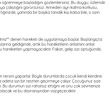
a öğrenmeye başladığını gözlemlersiniz. Bu duygu; özlemdir.
ya çalıştığını görürsünüz. Anneden ayrı kalma korkusu,
inizde, yanında bir başka tanıdık kişi kalsa bile, o sizin
arılma'''' denen hareketi de uygulamaya başlar. Başlangıçta
şlarına geldiğinde, artık bu hareketlerin anlamını anlar.
 bu hareketleri yapmayacaktır. Fakat, gelip sizi öptüğünde,
tam tersini yaparlar. Böyle durumlarda çocuk kendi kendine
 adeta sizi bir testten geçirmeye çalışır. Çocuğunuz size
n. Bu durumun sizi rahatsız ettiğini ve onu çok sevmenize
 olacak ve bu davranışından vazgeçecektir.