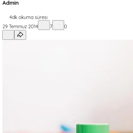
Admin
4
dk okuma süresi
29 Temmuz 2014
7
0