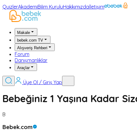
Quizler
Akademi
Bilim Kurulu
Hakkımızda
İletişim
Makale
bebek.com TV
Alışveriş Rehberi
Forum
Danışmanlıklar
Araçlar
Üye Ol / Giriş Yap
Bebeğiniz 1 Yaşına Kadar Si
B
Bebek.com