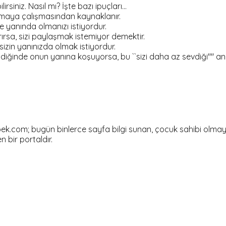
siniz. Nasıl mı? İşte bazı ipuçları...
tmaya çalışmasından kaynaklanır.
e yanında olmanızı istiyordur.
ırsa, sizi paylaşmak istemiyor demektir.
sizin yanınızda olmak istiyordur.
ldiğinde onun yanına koşuyorsa, bu ``sizi daha az sevdiği'''' a
om; bugün binlerce sayfa bilgi sunan, çocuk sahibi olmayı dü
en bir portaldır.