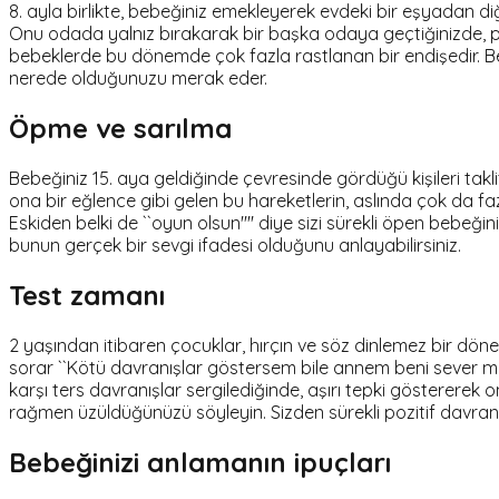
8. ayla birlikte, bebeğiniz emekleyerek evdeki bir eşyadan d
Onu odada yalnız bırakarak bir başka odaya geçtiğinizde, pe
bebeklerde bu dönemde çok fazla rastlanan bir endişedir. Bebeğ
nerede olduğunuzu merak eder.
Öpme ve sarılma
Bebeğiniz 15. aya geldiğinde çevresinde gördüğü kişileri takl
ona bir eğlence gibi gelen bu hareketlerin, aslında çok da fazl
Eskiden belki de ``oyun olsun'''' diye sizi sürekli öpen bebeğ
bunun gerçek bir sevgi ifadesi olduğunu anlayabilirsiniz.
Test zamanı
2 yaşından itibaren çocuklar, hırçın ve söz dinlemez bir dön
sorar ``Kötü davranışlar göstersem bile annem beni sever mi?
karşı ters davranışlar sergilediğinde, aşırı tepki göstererek
rağmen üzüldüğünüzü söyleyin. Sizden sürekli pozitif davran
Bebeğinizi anlamanın ipuçları