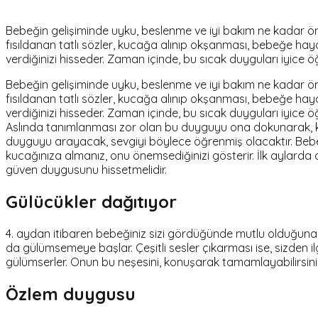
Bebeğin gelişiminde uyku, beslenme ve iyi bakım ne kadar önem
fısıldanan tatlı sözler, kucağa alınıp okşanması, bebeğe hayat
verdiğinizi hisseder. Zaman içinde, bu sıcak duyguları iyice ö
Bebeğin gelişiminde uyku, beslenme ve iyi bakım ne kadar önem
fısıldanan tatlı sözler, kucağa alınıp okşanması, bebeğe hayat
verdiğinizi hisseder. Zaman içinde, bu sıcak duyguları iyice 
Aslında tanımlanması zor olan bu duyguyu ona dokunarak, ko
duyguyu arayacak, sevgiyi böylece öğrenmiş olacaktır. Bebe
kucağınıza almanız, onu önemsediğinizi gösterir. İlk aylarda 
güven duygusunu hissetmelidir.
Gülücükler dağıtıyor
4. aydan itibaren bebeğiniz sizi gördüğünde mutlu olduğuna 
da gülümsemeye başlar. Çeşitli sesler çıkarması ise, sizden ilg
gülümserler. Onun bu neşesini, konuşarak tamamlayabilirsiniz.
Özlem duygusu