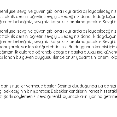
liyse, sevgi ve güven gibi ona ilk yıllarda aşılayabileceğiniz
taki ilk dersini öğretir; sevgiyi... Bebeğiniz daha ilk doğduğun
ğrenen bebeğiniz, sevginizi karşılıksız bırakmayacaktır. Sevgi 
liyse, sevgi ve güven gibi ona ilk yıllarda aşılayabileceğiniz
taki ilk dersini öğretir; sevgiyi... Bebeğiniz daha ilk doğduğun
öğrenen bebeğiniz, sevginizi karşılıksız bırakmayacaktır. Sevg
nuşarak, sarılarak öğretebilirsiniz. Bu duygunun kendisi içi
ğinizin ilk aylarda öğrenebileceği bir başka duygu ise; güve
aşılanan bu güven duygusu, ileride onun yaşantısını önemli ölçüd
dair sinyaller vermeye başlar. Sesinizi duyduğunda ya da siz
i beklediğinin bir işaretidir. Bebekler kendilerini rahat hisset
 Şarkı söylemeniz, sevdiği renkli oyuncaklarını yanına getirmen