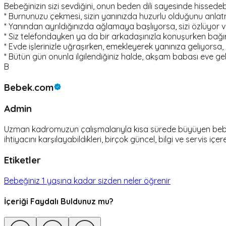
Bebeğinizin sizi sevdiğini, onun beden dili sayesinde hissedebilir
* Burnunuzu çekmesi, sizin yanınızda huzurlu olduğunu anla
* Yanından ayrıldığınızda ağlamaya başlıyorsa, sizi özlüyor v
* Siz telefondayken ya da bir arkadaşınızla konuşurken bağır
* Evde işlerinizle uğraşırken, emekleyerek yanınıza geliyorsa, 
* Bütün gün onunla ilgilendiğiniz halde, akşam babası eve ge
B
Bebek.com
Admin
Uzman kadromuzun çalışmalarıyla kısa sürede büyüyen bebek.c
ihtiyacını karşılayabildikleri, birçok güncel, bilgi ve servis içer
Etiketler
Bebeğiniz 1 yaşına kadar sizden neler öğrenir
İçeriği Faydalı Buldunuz mu?